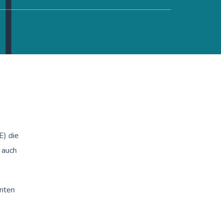
E) die
 auch
enten