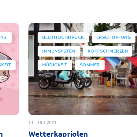
UNG
BLUTHOCHDRUCK
ERSCHÖPFUNG
IMMUNSYSTEM
KOPFSCHMERZEN
KEIT
MÜDIGKEIT
SOMMER
11. JULI 2021
n
Wetterkapriolen