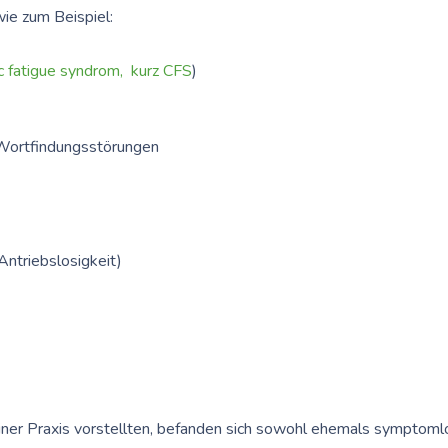
ie zum Beispiel:
c fatigue syndrom, kurz CFS
)
 Wortfindungsstörungen
ntriebslosigkeit)
meiner Praxis vorstellten, befanden sich sowohl ehemals symptoml