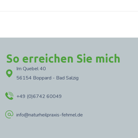
So erreichen Sie mich
Im Quebel 40
56154 Boppard - Bad Salzig
+49 (0)6742 60049
info@naturheilpraxis-fehmel.de