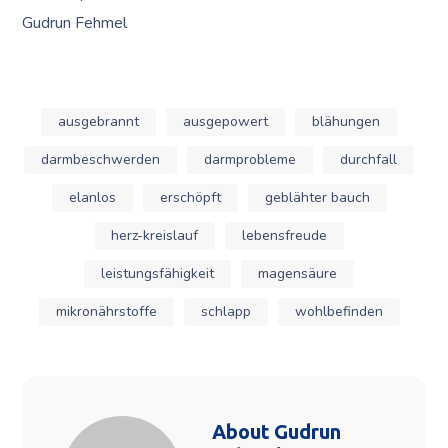
Gudrun Fehmel
ausgebrannt
ausgepowert
blähungen
darmbeschwerden
darmprobleme
durchfall
elanlos
erschöpft
geblähter bauch
herz-kreislauf
lebensfreude
leistungsfähigkeit
magensäure
mikronährstoffe
schlapp
wohlbefinden
About
Gudrun