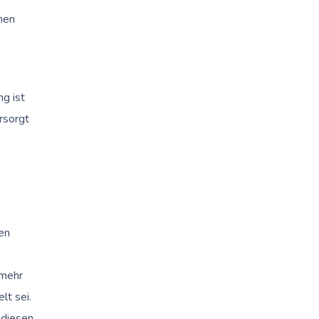
hen
g ist
rsorgt
gen
 mehr
lt sei.
r diesen