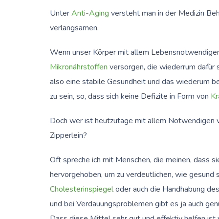
Unter
Anti-Aging
versteht man in der Medizin B
verlangsamen.
Wenn unser Körper mit allem Lebensnotwendigen ver
Mikronährstoffen
versorgen, die wiederrum dafür s
also eine stabile Gesundheit und das wiederum be
zu sein, so, dass sich keine Defizite in Form von
Kr
Doch wer ist heutzutage mit allem Notwendigen v
Zipperlein?
Oft spreche ich mit Menschen, die meinen, dass si
hervorgehoben, um zu verdeutlichen, wie gesund sie
Cholesterinspiegel
oder auch die Handhabung de
und bei Verdauungsproblemen gibt es ja auch ge
Dass diese Mittel sehr gut und effektiv helfen ist v