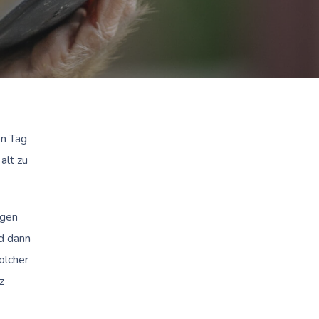
en Tag
alt zu
ngen
d dann
olcher
z