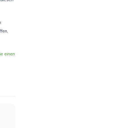
n
fen,
ie einen