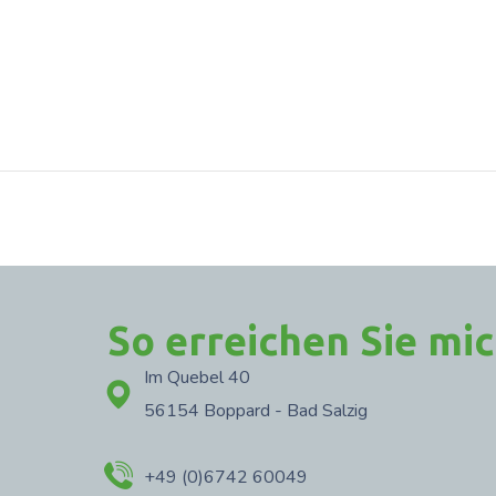
So erreichen Sie mi
Im Quebel 40
56154 Boppard - Bad Salzig
+49 (0)6742 60049