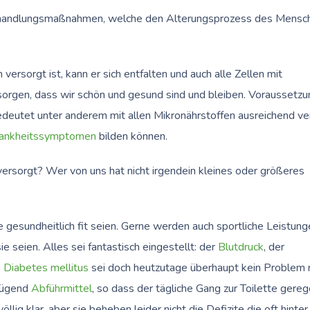
ehandlungsmaßnahmen, welche den Alterungsprozess des Mensc
sorgt ist, kann er sich entfalten und auch alle Zellen mit
orgen, dass wir schön und gesund sind und bleiben. Voraussetzun
deutet unter anderem mit allen Mikronährstoffen ausreichend ve
ankheitssymptomen
bilden können.
ersorgt? Wer von uns hat nicht irgendein kleines oder größeres
e gesundheitlich fit seien. Gerne werden auch sportliche Leistun
 seien. Alles sei fantastisch eingestellt: der
Blutdruck
, der
s
Diabetes mellitus
sei doch heutzutage überhaupt kein Problem
nügend
Abführmittel
, so dass der tägliche Gang zur Toilette gerege
öllig klar, aber sie beheben leider nicht die Defizite die oft hinte